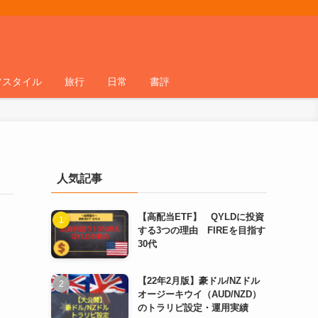
フスタイル
旅行
日常
書評
人気記事
【高配当ETF】 QYLDに投資
する3つの理由 FIREを目指す
30代
【22年2月版】豪ドル/NZドル
オージーキウイ（AUD/NZD）
のトラリピ設定・運用実績