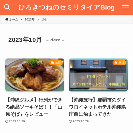
ひろきつねのセミリタイアBlog
ホーム
2023年
10月
2023年10月
– date –
旅行
旅行
【沖縄グルメ】行列ができ
【沖縄旅行】那覇市のダイ
る絶品ソーキそば！！「山
ワロイネットホテル沖縄県
原そば」をレビュー
庁前に泊まってきた
2023.10.29
2023.10.29