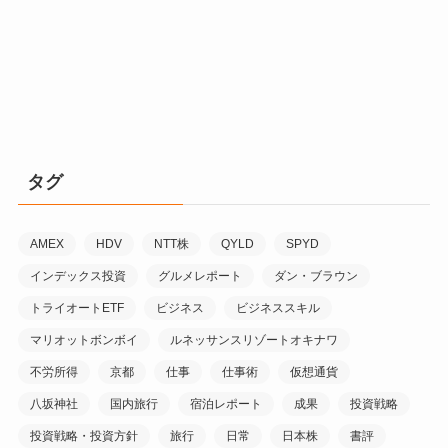
タグ
AMEX
HDV
NTT株
QYLD
SPYD
インデックス投資
グルメレポート
ダン・ブラウン
トライオートETF
ビジネス
ビジネススキル
マリオットボンボイ
ルネッサンスリゾートオキナワ
不労所得
京都
仕事
仕事術
仮想通貨
八坂神社
国内旅行
宿泊レポート
成果
投資戦略
投資戦略・投資方針
旅行
日常
日本株
書評