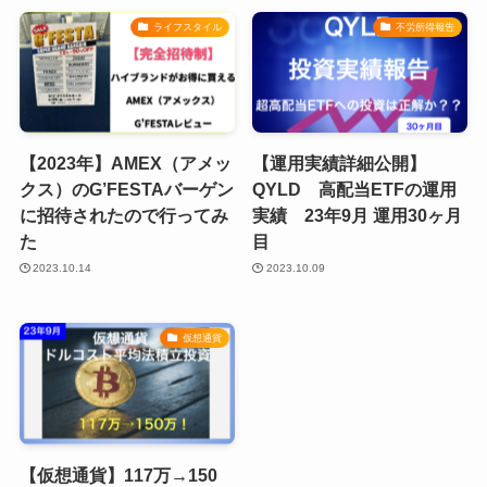
ライフスタイル
不労所得報告
【2023年】AMEX（アメッ
【運用実績詳細公開】
クス）のG’FESTAバーゲン
QYLD 高配当ETFの運用
に招待されたので行ってみ
実績 23年9月 運用30ヶ月
た
目
2023.10.14
2023.10.09
仮想通貨
【仮想通貨】117万→150