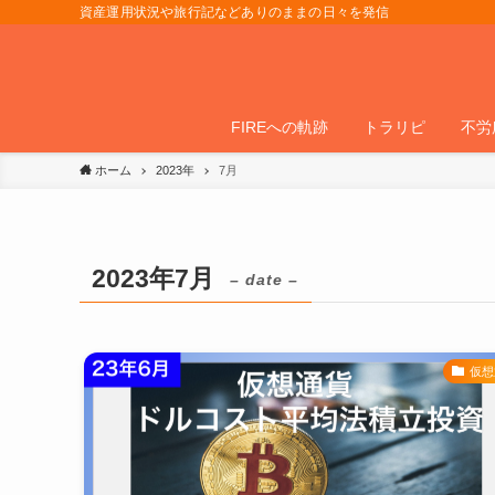
資産運用状況や旅行記などありのままの日々を発信
FIREへの軌跡
トラリピ
不労
ホーム
2023年
7月
2023年7月
– date –
仮想