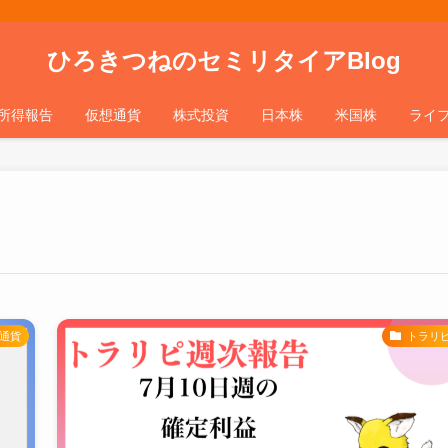
ひろきつねのセミリタイアBlog
所得報告
仮想通貨
株式投資
日本株
米国株
ライ
通貨
トラリ