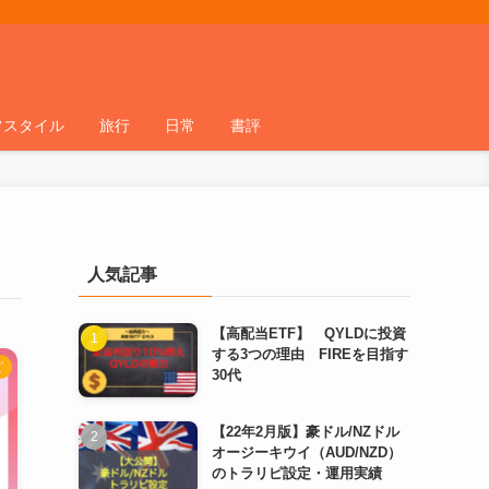
フスタイル
旅行
日常
書評
人気記事
【高配当ETF】 QYLDに投資
する3つの理由 FIREを目指す
ピ
30代
【22年2月版】豪ドル/NZドル
オージーキウイ（AUD/NZD）
のトラリピ設定・運用実績