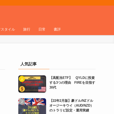
フスタイル
旅行
日常
書評
人気記事
【高配当ETF】 QYLDに投資
する3つの理由 FIREを目指す
30代
【22年2月版】豪ドル/NZドル
オージーキウイ（AUD/NZD）
のトラリピ設定・運用実績