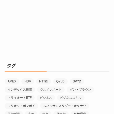
タグ
AMEX
HDV
NTT株
QYLD
SPYD
インデックス投資
グルメレポート
ダン・ブラウン
トライオートETF
ビジネス
ビジネススキル
マリオットボンボイ
ルネッサンスリゾートオキナワ
不労所得
京都
仕事
仕事術
仮想通貨