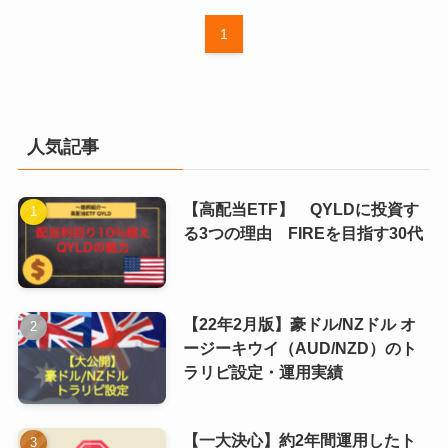
1
人気記事
【高配当ETF】 QYLDに投資す
る3つの理由 FIREを目指す30代
【22年2月版】豪ドル/NZドル オ
ージーキウイ（AUD/NZD）のト
ラリピ設定・運用実績
【一大決心】約2年間運用したト