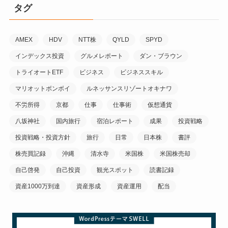
タグ
AMEX
HDV
NTT株
QYLD
SPYD
インデックス投資
グルメレポート
ダン・ブラウン
トライオートETF
ビジネス
ビジネススキル
マリオットボンボイ
ルネッサンスリゾートオキナワ
不労所得
京都
仕事
仕事術
仮想通貨
八坂神社
国内旅行
宿泊レポート
成果
投資戦略
投資戦略・投資方針
旅行
日常
日本株
書評
株売買記録
沖縄
清水寺
米国株
米国株売却
自己啓発
自己投資
観光スポット
読書記録
資産1000万到達
資産形成
資産運用
配当