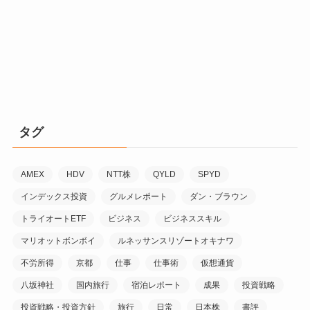
タグ
AMEX
HDV
NTT株
QYLD
SPYD
インデックス投資
グルメレポート
ダン・ブラウン
トライオートETF
ビジネス
ビジネススキル
マリオットボンボイ
ルネッサンスリゾートオキナワ
不労所得
京都
仕事
仕事術
仮想通貨
八坂神社
国内旅行
宿泊レポート
成果
投資戦略
投資戦略・投資方針
旅行
日常
日本株
書評