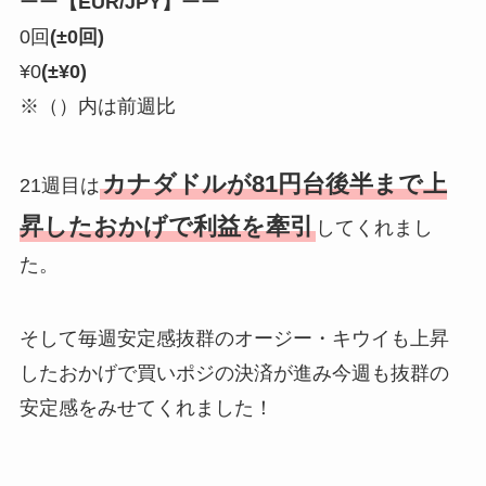
ーー
【EUR/JPY】
ーー
0回
(±0回)
¥0
(±¥0)
※（）内は前週比
カナダドルが81円台後半まで上
21週目は
昇したおかげで利益を牽引
してくれまし
た。
そして毎週安定感抜群のオージー・キウイも上昇
したおかげで買いポジの決済が進み今週も抜群の
安定感をみせてくれました！