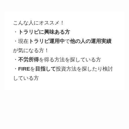
こんな人にオススメ！
・
トラリピに興味ある方
・現在
トラリピ運用中
で
他の人の運用実績
が気になる方！
・
不労所得
を得る方法を探している方
・
FIRE
を
目指して
投資方法を探したり検討
している方