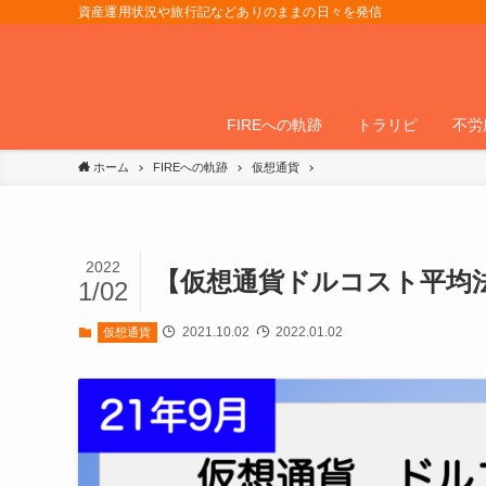
資産運用状況や旅行記などありのままの日々を発信
FIREへの軌跡
トラリピ
不労
ホーム
FIREへの軌跡
仮想通貨
2022
【仮想通貨ドルコスト平均法
1/02
2021.10.02
2022.01.02
仮想通貨