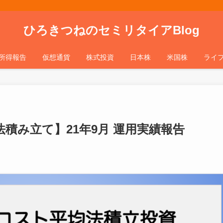
ひろきつねのセミリタイアBlog
所得報告
仮想通貨
株式投資
日本株
米国株
ライ
積み立て】21年9月 運用実績報告