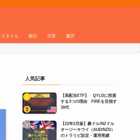
フスタイル
旅行
日常
書評
人気記事
【高配当ETF】 QYLDに投資
する3つの理由 FIREを目指す
30代
【22年2月版】豪ドル/NZドル
オージーキウイ（AUD/NZD）
のトラリピ設定・運用実績