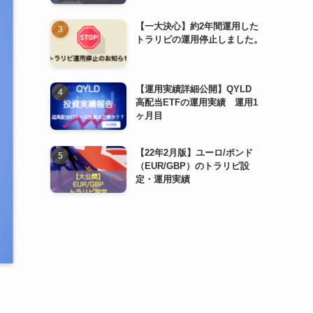
【一大決心】約2年間運用した
トラリピの運用停止しました。
【運用実績詳細公開】QYLD
高配当ETFの運用実績 運用1
ヶ月目
【22年2月版】ユーロ/ポンド
（EUR/GBP）のトラリピ設
定・運用実績