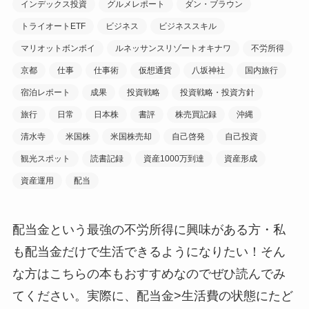
インデックス投資
グルメレポート
ダン・ブラウン
トライオートETF
ビジネス
ビジネススキル
マリオットボンボイ
ルネッサンスリゾートオキナワ
不労所得
京都
仕事
仕事術
仮想通貨
八坂神社
国内旅行
宿泊レポート
成果
投資戦略
投資戦略・投資方針
旅行
日常
日本株
書評
株売買記録
沖縄
清水寺
米国株
米国株売却
自己啓発
自己投資
観光スポット
読書記録
資産1000万到達
資産形成
資産運用
配当
配当金という最強の不労所得に興味がある方・私
も配当金だけで生活できるようになりたい！そん
な方はこちらの本もおすすめなのでぜひ読んでみ
てください。実際に、配当金>生活費の状態にたど