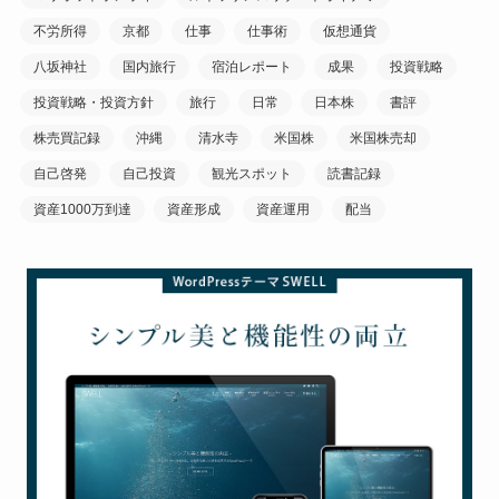
不労所得
京都
仕事
仕事術
仮想通貨
八坂神社
国内旅行
宿泊レポート
成果
投資戦略
投資戦略・投資方針
旅行
日常
日本株
書評
株売買記録
沖縄
清水寺
米国株
米国株売却
自己啓発
自己投資
観光スポット
読書記録
資産1000万到達
資産形成
資産運用
配当