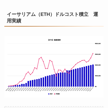
12月
¥621,000
9月
¥1,171,000
11月
¥946,000
イーサリアム（ETH）ドルコスト積立 運
10月
¥1,196,000
用実績
12月
¥946,000
11月
¥1,221,000
12月