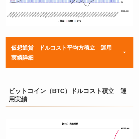
仮想通貨 ドルコスト平均方積立 運用
実績詳細
2021年実績
ビットコイン（BTC）ドルコスト積立 運
用実績
2022年 実績
月
累計入金額
1月
¥197,000
2023年 実績
月
累計入金額
2月
¥222,000