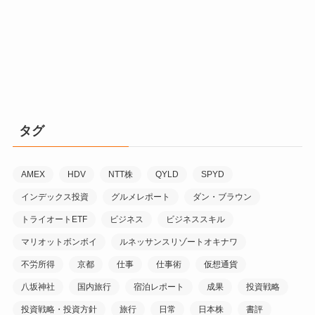
タグ
AMEX
HDV
NTT株
QYLD
SPYD
インデックス投資
グルメレポート
ダン・ブラウン
トライオートETF
ビジネス
ビジネススキル
マリオットボンボイ
ルネッサンスリゾートオキナワ
不労所得
京都
仕事
仕事術
仮想通貨
八坂神社
国内旅行
宿泊レポート
成果
投資戦略
投資戦略・投資方針
旅行
日常
日本株
書評