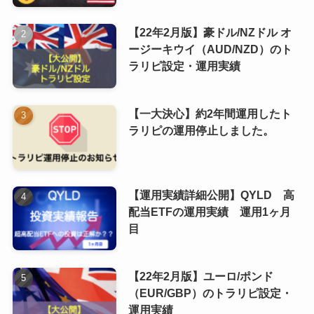
【22年2月版】豪ドル/NZドル オ
ージーキウイ（AUD/NZD）のト
ラリピ設定・運用実績
【一大決心】約2年間運用したト
ラリピの運用停止しました。
【運用実績詳細公開】QYLD 高
配当ETFの運用実績 運用1ヶ月
目
【22年2月版】ユーロ/ポンド
（EUR/GBP）のトラリピ設定・
運用実績