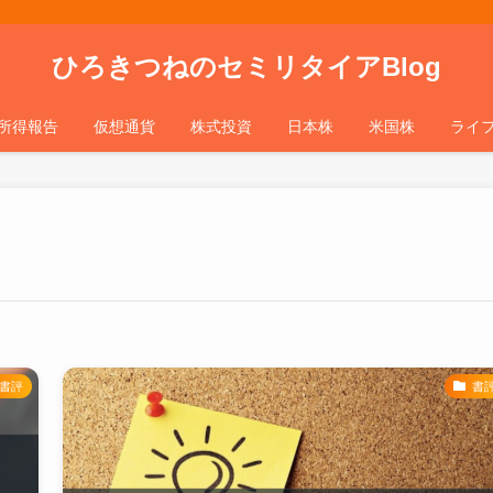
ひろきつねのセミリタイアBlog
所得報告
仮想通貨
株式投資
日本株
米国株
ライ
書評
書