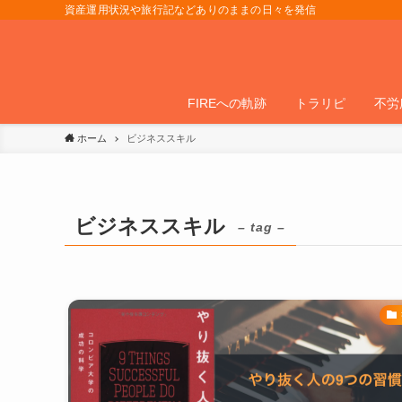
資産運用状況や旅行記などありのままの日々を発信
FIREへの軌跡
トラリピ
不労
ホーム
ビジネススキル
ビジネススキル
– tag –