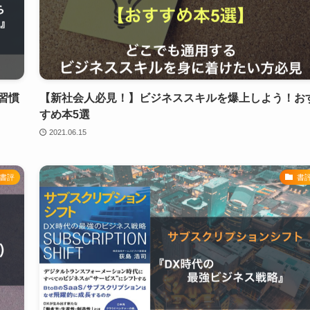
習慣
【新社会人必見！】ビジネススキルを爆上しよう！お
すめ本5選
2021.06.15
書評
書