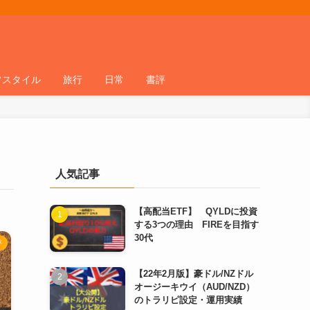
フスタイル
旅行
日常
書評
人気記事
【高配当ETF】 QYLDに投資
する3つの理由 FIREを目指す
30代
評
【22年2月版】豪ドル/NZドル
オージーキウイ（AUD/NZD）
のトラリピ設定・運用実績