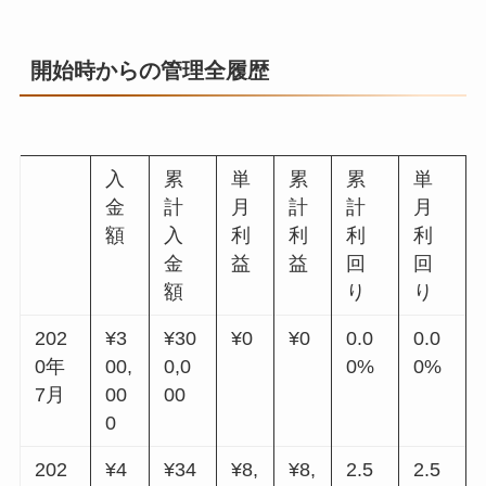
開始時からの管理全履歴
入
累
単
累
累
単
金
計
月
計
計
月
額
入
利
利
利
利
金
益
益
回
回
額
り
り
202
¥3
¥30
¥0
¥0
0.0
0.0
0年
00,
0,0
0%
0%
7月
00
00
0
202
¥4
¥34
¥8,
¥8,
2.5
2.5