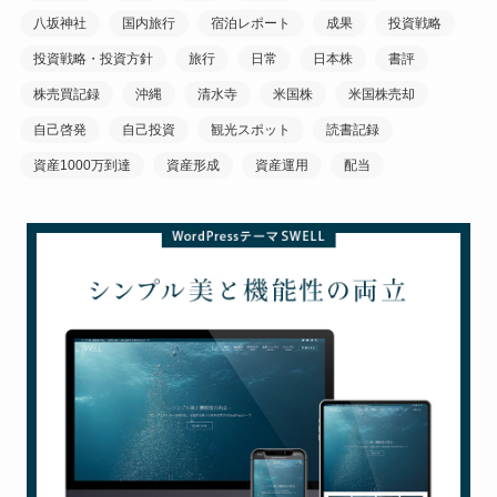
八坂神社
国内旅行
宿泊レポート
成果
投資戦略
投資戦略・投資方針
旅行
日常
日本株
書評
株売買記録
沖縄
清水寺
米国株
米国株売却
自己啓発
自己投資
観光スポット
読書記録
資産1000万到達
資産形成
資産運用
配当