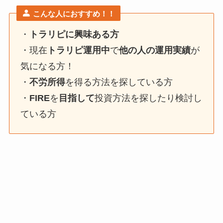
こんな人におすすめ！！
・
トラリピに興味ある方
・現在
トラリピ運用中
で
他の人の運用実績
が
気になる方！
・
不労所得
を得る方法を探している方
・
FIRE
を
目指して
投資方法を探したり検討し
ている方