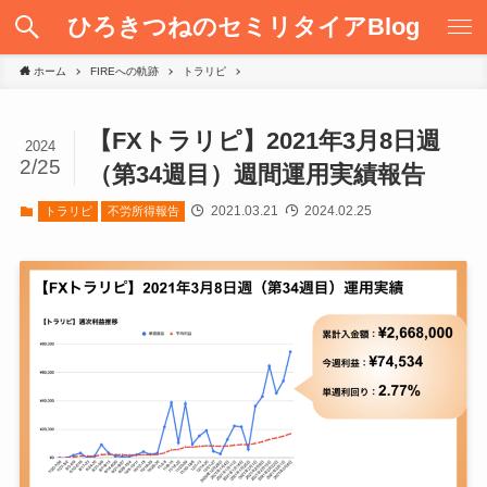
ひろきつねのセミリタイアBlog
ホーム
FIREへの軌跡
トラリピ
【FXトラリピ】2021年3月8日週
2024
2/25
（第34週目）週間運用実績報告
2021.03.21
2024.02.25
トラリピ
不労所得報告