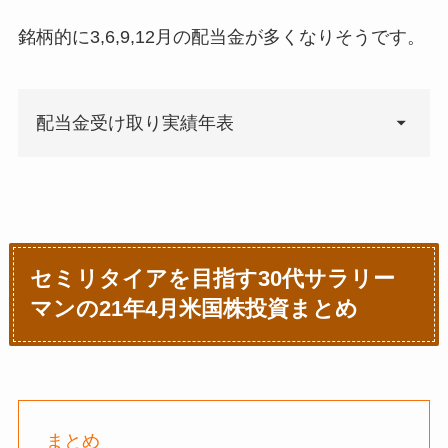
銘柄的に3,6,9,12月の配当金が多くなりそうです。
配当金受け取り実績年表
年月
受取配当
累計受取配当
金
金
21年1
¥594
¥47,594
セミリタイアを目指す30代サラリー
月
マンの21年4月米国株投資まとめ
21年2
¥739
¥48,333
月
21年3
¥25,477
¥73,810
月
まとめ