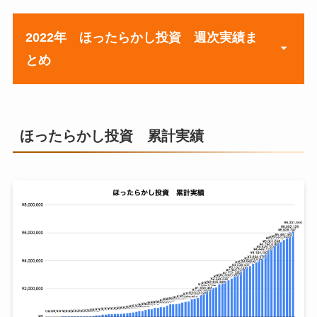
週
元本
8月3日週
¥301,816
2022年
ほったらかし投資 週次実績ま
とめ
1月4日週
¥1,562,319
8月10日週
¥305,141
1月11日週
¥1,582,923
8月17日週
¥310,263
週
元本
1月18日週
¥1,598,534
8月24日週
¥365,651
ほったらかし投資 累計実績
1月3日週
¥17,647,715
1月25日週
¥1,616,695
8月31日週
¥397,651
1月10日週
¥17,899,898
2月1日週
¥2,665,628
9月7日週
¥419,046
1月17日週
¥17,466,968
2月8日週
¥2,699,813
9月14日週
¥419,046
1月24日週
¥14,533,329
2月15日週
¥3,066,555
9月21日週
¥419,046
1月31日週
¥14,991,690
2月22日週
¥3,066,555
9月28日週
¥820,600