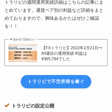
トラリピの週間運用実績詳細はこちらの記事にま
とめています。通貨ペア別の利益など詳細をまと
9月27日
¥10,221,715
めておりますので、興味あるかたはぜひご確認
10月4日
¥10,417,114
を！！
10月11日
¥10,748,240
あわせて読みたい
10月18日
¥11,547,318
【FXトラリピ】2022年2月21日〜
84週目の運用実績 利益は
10月25日
¥11,675,410
¥365,784でした
11月1日
¥12,049,088
11月8日
¥12,175,375
トラリピで不労所得を稼ぐ
11月15日
¥12,560,863
11月22日
¥12,870,458
トラリピの設定公開