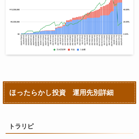
5月10日週
¥6,697,697
12月14日週
¥1,537,070
5月17日週
¥6,713,384
12月21日週
¥1,542,458
5月24日週
¥6,845,909
12月28日週
¥1,546,933
5月31日週
¥7,067,076
6月7日週
¥7,094,682
6月14日週
¥7,288,119
6月21日週
¥7,345,968
ほったらかし投資 運用先別詳細
6月28日週
¥7,406,378
7月5日
¥7,680,901
トラリピ
7月12日
¥7,817,108