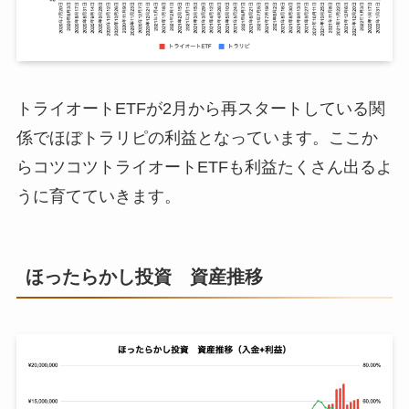
2月7日週
¥15,222,431
3月1日週
¥3,151,627
10月5日週
¥825,061
2月14日週
¥15,375,823
3月8日週
¥3,217,416
10月12日週
¥827,018
2月21日週
¥15,794,242
3月15日週
¥3,797,416
10月19日週
¥830,486
トライオートETFが2月から再スタートしている関
3月22日週
¥3,894,588
10月26日週
¥993,599
係でほぼトラリピの利益となっています。ここか
らコツコツトライオートETFも利益たくさん出るよ
3月29日週
¥4,754,097
11月2日週
¥1,156,723
うに育てていきます。
4月5日週
¥5,631,196
11月9日週
¥1,275,122
4月12日週
¥5,640,887
11月16日週
¥1,392,933
ほったらかし投資 資産推移
4月19日週
¥5,736,904
11月23日週
¥1,421,274
4月26日週
¥6,023,265
11月30日週
¥1,504,432
5月3日週
¥6,033,183
12月7日週
¥1,530,100