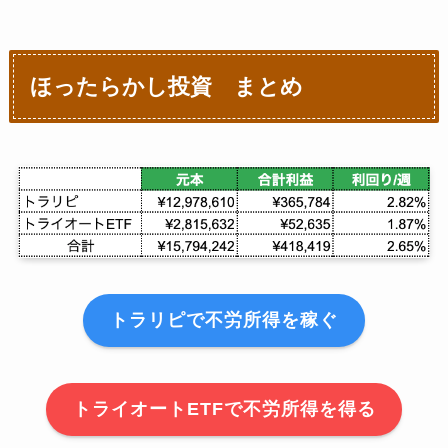
4月12日週
¥860,501
週
元本（累計入金）
4月19日週
¥860,501
1月3日週
¥6,242,787
ほったらかし投資 まとめ
4月26日週
¥1,046,501
1月10日週
¥6,859,516
5月3日週
¥1,053,676
1月17日週
¥5,585,221
5月10日週
¥1,063,817
再スタート
5月17日週
¥1,083,351
1月31日週
¥2,734,303
5月24日週
¥1,101,815
2月7日週
¥2,744,901
トラリピで不労所得を稼ぐ
5月31日週
¥1,259,558
2月14日週
¥2,762,997
6月7日週
¥1,270,039
2月21日週
¥2,815,632
トライオートETFで不労所得を得る
6月14日週
¥1,287,270