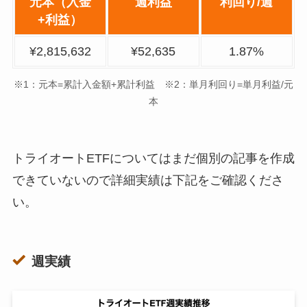
元本（入金
週利益
利回り/週
+利益）
¥2,815,632
¥52,635
1.87%
※1：元本=累計入金額+累計利益 ※2：単月利回り=単月利益/元
本
トライオートETFについてはまだ個別の記事を作成
できていないので詳細実績は下記をご確認くださ
い。
週実績