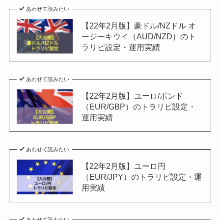
11月29日
¥13,174,784
あわせて読みたい
【22年2月版】豪ドル/NZドル オ
12月6日
¥14,311,250
ージーキウイ（AUD/NZD）のト
ラリピ設定・運用実績
12月13日
¥15,027,504
12月20日
¥15,888,686
あわせて読みたい
12月27日
¥16,125,269
【22年2月版】ユーロ/ポンド
（EUR/GBP）のトラリピ設定・
運用実績
あわせて読みたい
【22年2月版】ユーロ円
（EUR/JPY）のトラリピ設定・運
用実績
あわせて読みたい