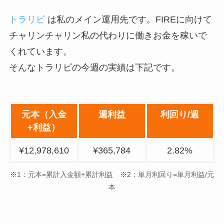
7月19日
¥8,182,839
トラリピ
は私のメイン運用先です。FIREに向けて
チャリンチャリン私の代わりに働きお金を稼いで
7月26日
¥8,281,870
くれています。
8月2日
¥8,918,467
そんなトラリピの今週の実績は下記です。
8月9日
¥8,963,404
8月16日
¥9,193,472
元本（入金
週利益
利回り/週
+利益）
8月23日
¥9,388,656
¥12,978,610
¥365,784
2.82%
8月30日
¥9,485,826
※1：元本=累計入金額+累計利益 ※2：単月利回り=単月利益/元
9月6日
¥9,512,031
本
9月13日
¥9,746,538
9月20日
¥10,003,465