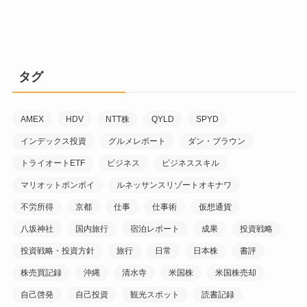
タグ
AMEX
HDV
NTT株
QYLD
SPYD
インデックス投資
グルメレポート
ダン・ブラウン
トライオートETF
ビジネス
ビジネススキル
マリオットボンボイ
ルネッサンスリゾートオキナワ
不労所得
京都
仕事
仕事術
仮想通貨
八坂神社
国内旅行
宿泊レポート
成果
投資戦略
投資戦略・投資方針
旅行
日常
日本株
書評
株売買記録
沖縄
清水寺
米国株
米国株売却
自己啓発
自己投資
観光スポット
読書記録