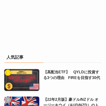
人気記事
【高配当ETF】 QYLDに投資す
る3つの理由 FIREを目指す30代
【22年2月版】豪ドル/NZドル オ
ージーキウイ（AUD/NZD）のト