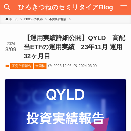
ひろきつねのセミリタイアBlog
ホーム
FIREへの軌跡
不労所得報告
【運用実績詳細公開】QYLD 高配
2024
当ETFの運用実績 23年11月 運用
3/09
32ヶ月目
2023.12.05
2024.03.09
不労所得報告
米国株