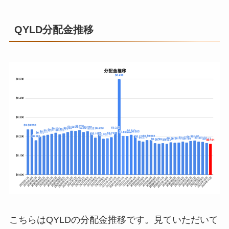
23年9月
¥5,073
2
22年11月
¥0
0
22年1月
¥5,138
2
QYLD分配金推移
23年10月
¥7,540
3
22年12月
¥6,554
3
22年2月
¥2,382
1
23年11月
¥0
0
23年1月
¥0
0
22年3月
¥2,261
1
23年12月
23年2月
¥2,262
1
24年1月
23年3月
¥0
0
24年2月
24年3月
こちらはQYLDの分配金推移です。見ていただいて