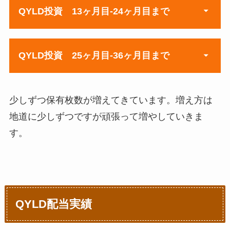
QYLD投資 13ヶ月目-24ヶ月目まで
購入額
購入枚
21年4月
¥58,158
23
QYLD投資 25ヶ月目-36ヶ月目まで
購入額
購入枚数
21年5月
¥4,791
2
22年4月
¥2,581
1
21年6月
¥19,902
8
少しずつ保有枚数が増えてきています。増え方は
購入額
購入枚数
22年5月
¥0
0
21年7月
¥2,502
2
地道に少しずつですが頑張って増やしていきま
23年4月
¥6,874
3
22年6月
¥0
0
21年8月
¥2,486
1
す。
23年5月
¥2,368
1
22年7月
¥2,452
1
21年9月
¥17,726
7
23年6月
¥2,543
1
22年8月
¥0
0
21年10月
¥7,338
3
23年7月
¥7,634
３
22年9月
¥2,428
1
QYLD配当実績
21年11月
¥5,289
2
23年8月
¥0
0
22年10月
¥2,312
1
21年12月
¥5,254
2