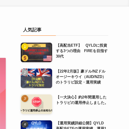
人気記事
【高配当ETF】 QYLDに投資
する3つの理由 FIREを目指す
30代
【22年2月版】豪ドル/NZドル
オージーキウイ（AUD/NZD）
のトラリピ設定・運用実績
【一大決心】約2年間運用した
トラリピの運用停止しました。
【運用実績詳細公開】QYLD
高配当ETFの運用実績 運用1