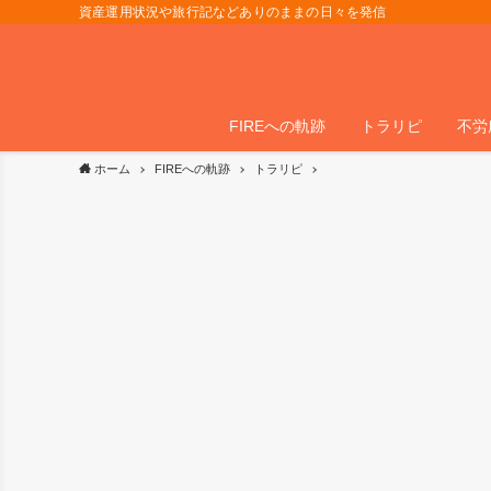
資産運用状況や旅行記などありのままの日々を発信
FIREへの軌跡
トラリピ
不労
ホーム
FIREへの軌跡
トラリピ