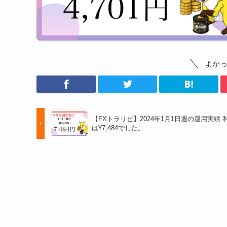
よか
【FXトラリピ】2024年1月1日週の運用実績 
は¥7,484でした。