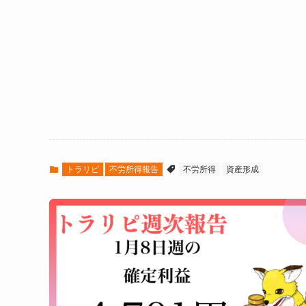
トラリピ
不労所得報告
不労所得
資産形成