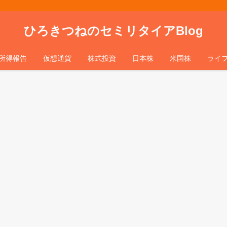
ひろきつねのセミリタイアBlog
所得報告
仮想通貨
株式投資
日本株
米国株
ライ