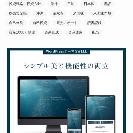
投資戦略・投資方針
旅行
日常
日本株
書評
株売買記録
沖縄
清水寺
米国株
米国株売却
自己啓発
自己投資
観光スポット
読書記録
資産1000万到達
資産形成
資産運用
配当