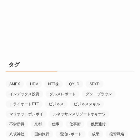
タグ
AMEX
HDV
NTT株
QYLD
SPYD
インデックス投資
グルメレポート
ダン・ブラウン
トライオートETF
ビジネス
ビジネススキル
マリオットボンボイ
ルネッサンスリゾートオキナワ
不労所得
京都
仕事
仕事術
仮想通貨
八坂神社
国内旅行
宿泊レポート
成果
投資戦略