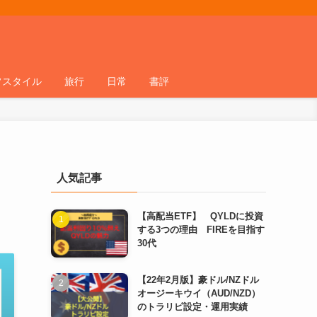
フスタイル
旅行
日常
書評
人気記事
【高配当ETF】 QYLDに投資
する3つの理由 FIREを目指す
30代
【22年2月版】豪ドル/NZドル
オージーキウイ（AUD/NZD）
のトラリピ設定・運用実績