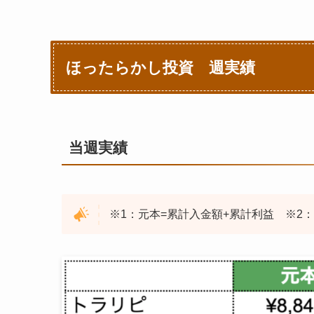
ほったらかし投資 週実績
当週実績
※1：元本=累計入金額+累計利益 ※2：