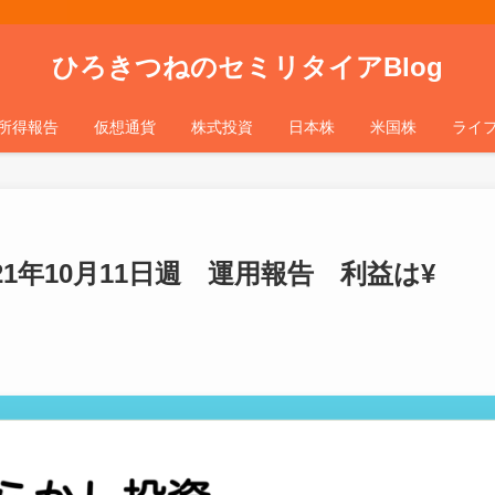
ひろきつねのセミリタイアBlog
所得報告
仮想通貨
株式投資
日本株
米国株
ライ
1年10月11日週 運用報告 利益は¥