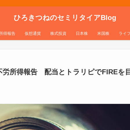
ひろきつねのセミリタイアBlog
所得報告
仮想通貨
株式投資
日本株
米国株
ライ
9月不労所得報告 配当とトラリピでFIREを