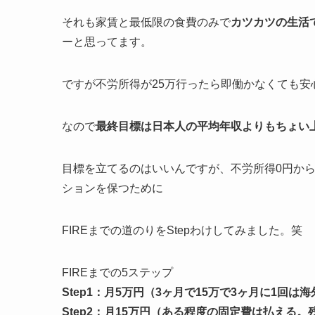
それも家賃と最低限の食費のみで
カツカツの生活
ーと思ってます。
ですが不労所得が25万行ったら即働かなくても
なので
最終目標は日本人の平均年収よりもちょい上
目標を立てるのはいいんですが、不労所得0円から
ションを保つために
FIREまでの道のりをStepわけしてみました。笑
FIREまでの5ステップ
Step1：月5万円（3ヶ月で15万で3ヶ月に1回は
Step2：月15万円（ある程度の固定費は払える。残