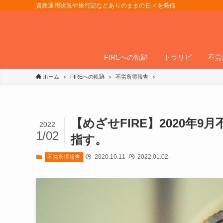
資産運用状況や旅行記などありのままの日々を発信
FIREへの軌跡
トラリピ
不労
ホーム
FIREへの軌跡
不労所得報告
【めざせFIRE】2020年
2022
1/02
指す。
2020.10.11
2022.01.02
不労所得報告