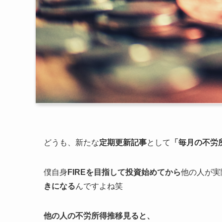
どうも、新たな
定期更新記事
として
「毎月の不労
僕自身
FIREを目指して投資始めてから
他の人が実
きになる
んですよね笑
他の人の不労所得推移見ると、