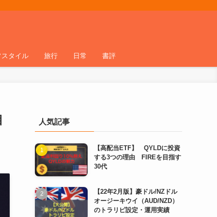
フスタイル
旅行
日常
書評
目
人気記事
【高配当ETF】 QYLDに投資
する3つの理由 FIREを目指す
30代
【22年2月版】豪ドル/NZドル
オージーキウイ（AUD/NZD）
のトラリピ設定・運用実績