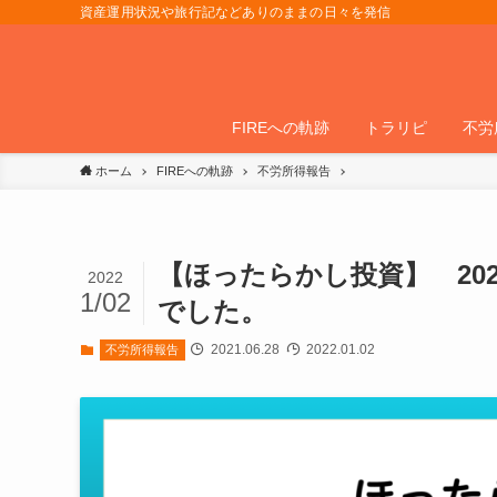
資産運用状況や旅行記などありのままの日々を発信
FIREへの軌跡
トラリピ
不労
ホーム
FIREへの軌跡
不労所得報告
【ほったらかし投資】 2021
2022
1/02
でした。
2021.06.28
2022.01.02
不労所得報告