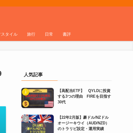
フスタイル
旅行
日常
書評
9
人気記事
【高配当ETF】 QYLDに投資
する3つの理由 FIREを目指す
30代
【22年2月版】豪ドル/NZドル
オージーキウイ（AUD/NZD）
のトラリピ設定・運用実績