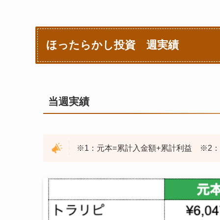
ほったらかし投資 週実績
当週実績
※1：元本=累計入金額+累計利益 ※2：