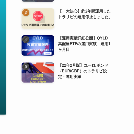
【一大決心】約2年間運用した
トラリピの運用停止しました。
【運用実績詳細公開】QYLD
高配当ETFの運用実績 運用1
ヶ月目
【22年2月版】ユーロ/ポンド
（EUR/GBP）のトラリピ設
定・運用実績