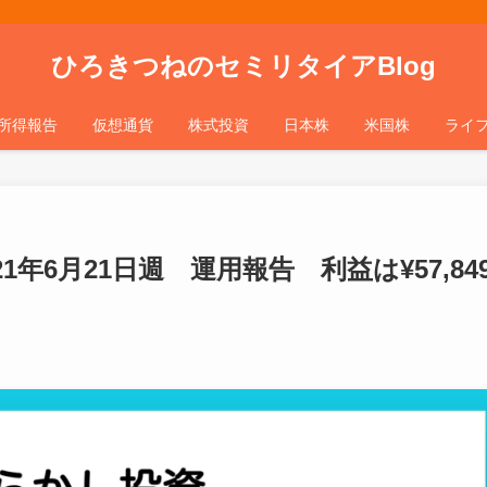
ひろきつねのセミリタイアBlog
所得報告
仮想通貨
株式投資
日本株
米国株
ライ
年6月21日週 運用報告 利益は¥57,84