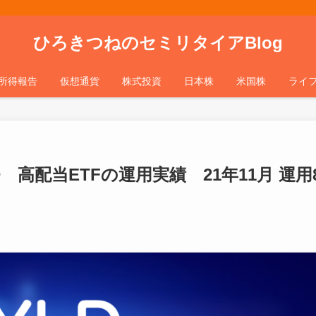
ひろきつねのセミリタイアBlog
所得報告
仮想通貨
株式投資
日本株
米国株
ライ
 高配当ETFの運用実績 21年11月 運用