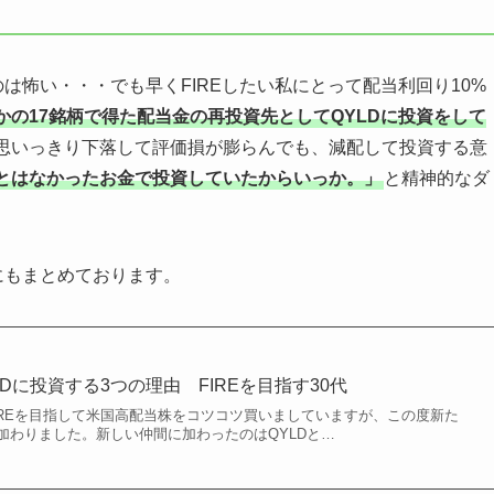
は怖い・・・でも早くFIREしたい私にとって配当利回り10%
かの17銘柄で得た配当金の再投資先としてQYLDに投資をして
思いっきり下落して評価損が膨らんでも、減配して投資する意
とはなかったお金で投資していたからいっか。」
と精神的なダ
にもまとめております。
LDに投資する3つの理由 FIREを目指す30代
IREを目指して米国高配当株をコツコツ買いましていますが、この度新た
加わりました。新しい仲間に加わったのはQYLDと…