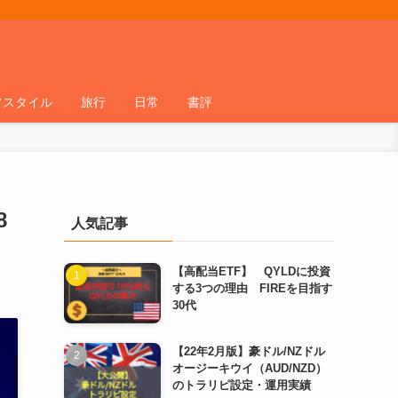
フスタイル
旅行
日常
書評
8
人気記事
【高配当ETF】 QYLDに投資
する3つの理由 FIREを目指す
30代
【22年2月版】豪ドル/NZドル
オージーキウイ（AUD/NZD）
のトラリピ設定・運用実績