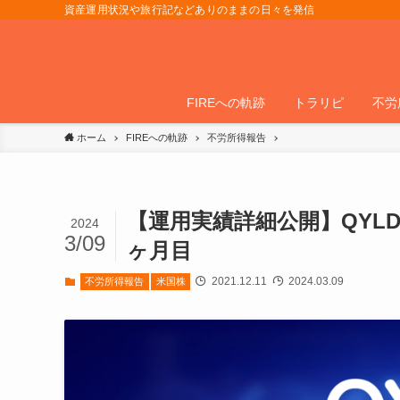
資産運用状況や旅行記などありのままの日々を発信
FIREへの軌跡
トラリピ
不労
ホーム
FIREへの軌跡
不労所得報告
【運用実績詳細公開】QYLD
2024
3/09
ヶ月目
2021.12.11
2024.03.09
不労所得報告
米国株