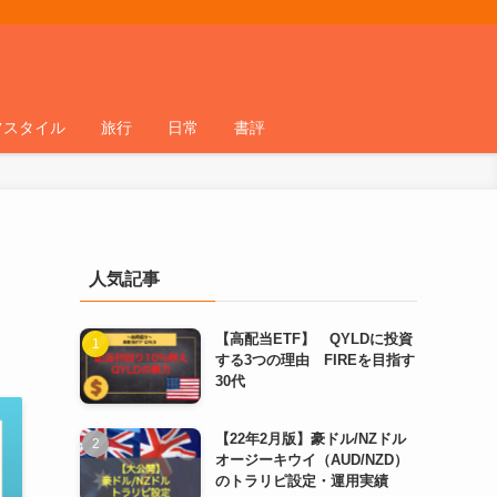
フスタイル
旅行
日常
書評
人気記事
【高配当ETF】 QYLDに投資
する3つの理由 FIREを目指す
30代
【22年2月版】豪ドル/NZドル
オージーキウイ（AUD/NZD）
のトラリピ設定・運用実績