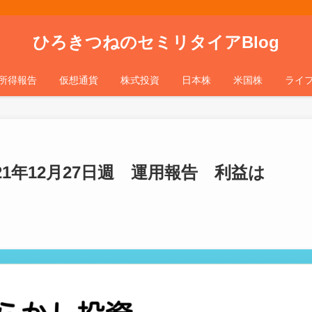
ひろきつねのセミリタイアBlog
所得報告
仮想通貨
株式投資
日本株
米国株
ライ
1年12月27日週 運用報告 利益は