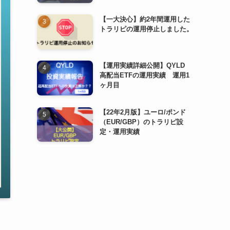
【一大決心】約2年間運用した
トラリピの運用停止しました。
【運用実績詳細公開】QYLD
高配当ETFの運用実績 運用1
ヶ月目
【22年2月版】ユーロ/ポンド
（EUR/GBP）のトラリピ設
定・運用実績