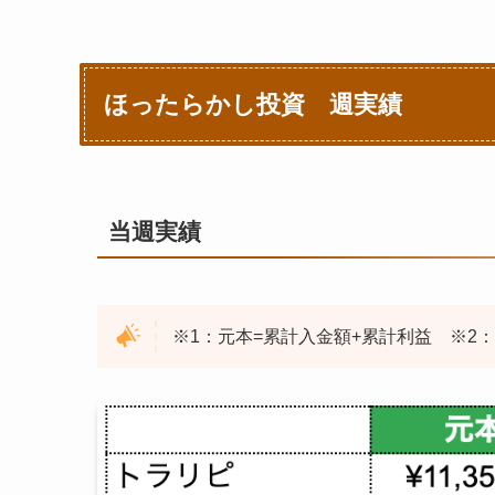
ほったらかし投資 週実績
当週実績
※1：元本=累計入金額+累計利益 ※2：