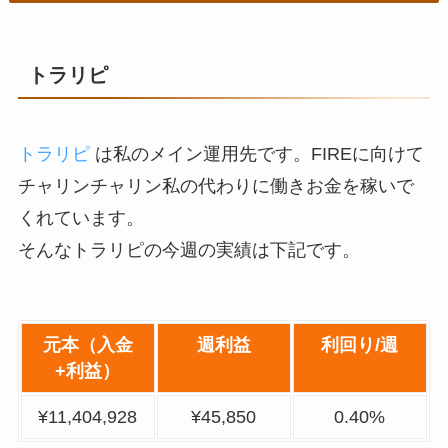
7月26日
¥8,281,870
8月2日
¥8,918,467
トラリピ
8月9日
¥8,963,404
8月16日
¥9,193,472
トラリピ
は私のメイン運用先です。FIREに向けて
チャリンチャリン私の代わりに働きお金を稼いで
8月23日
¥9,388,656
くれています。
8月30日
¥9,485,826
そんなトラリピの今週の実績は下記です。
9月6日
¥9,512,031
9月13日
¥9,746,538
元本（入金
週利益
利回り/週
+利益）
9月20日
¥10,003,465
¥11,404,928
¥45,850
0.40%
9月27日
¥10,221,715