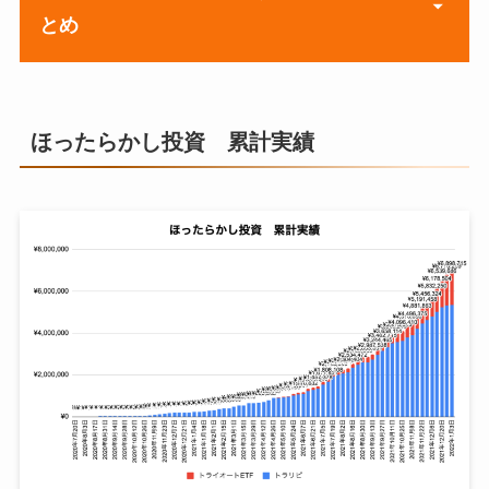
とめ
1月4日週
¥1,562,319
8月10日週
¥305,141
1月11日週
¥1,582,923
8月17日週
¥310,263
週
元本
1月18日週
¥1,598,534
8月24日週
¥365,651
ほったらかし投資 累計実績
1月3日週
¥17,647,715
1月25日週
¥1,616,695
8月31日週
¥397,651
2月1日週
¥2,665,628
9月7日週
¥419,046
2月8日週
¥2,699,813
9月14日週
¥419,046
2月15日週
¥3,066,555
9月21日週
¥419,046
2月22日週
¥3,066,555
9月28日週
¥820,600
3月1日週
¥3,151,627
10月5日週
¥825,061
3月8日週
¥3,217,416
10月12日週
¥827,018