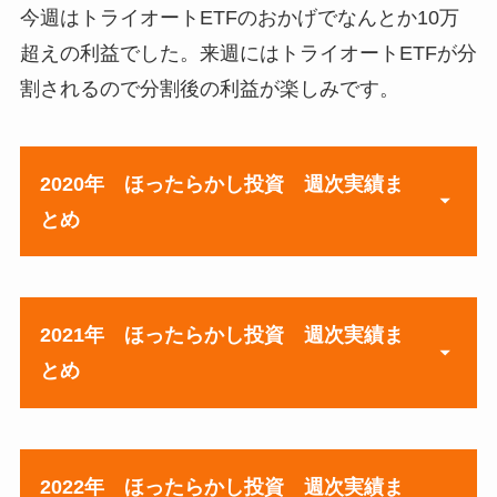
今週はトライオートETFのおかげでなんとか10万
超えの利益でした。来週にはトライオートETFが分
割されるので分割後の利益が楽しみです。
2020年
ほったらかし投資 週次実績ま
とめ
元本
2021年
ほったらかし投資 週次実績ま
とめ
7月20日週
¥300,000
7月27日週
¥300,800
週
元本
8月3日週
¥301,816
2022年
ほったらかし投資 週次実績ま