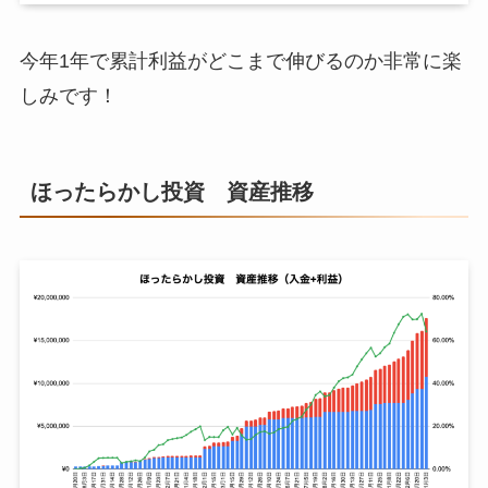
3月15日週
¥3,797,416
10月19日週
¥830,486
今年1年で累計利益がどこまで伸びるのか非常に楽
3月22日週
¥3,894,588
10月26日週
¥993,599
しみです！
3月29日週
¥4,754,097
11月2日週
¥1,156,723
ほったらかし投資 資産推移
4月5日週
¥5,631,196
11月9日週
¥1,275,122
4月12日週
¥5,640,887
11月16日週
¥1,392,933
4月19日週
¥5,736,904
11月23日週
¥1,421,274
4月26日週
¥6,023,265
11月30日週
¥1,504,432
5月3日週
¥6,033,183
12月7日週
¥1,530,100
5月10日週
¥6,697,697
12月14日週
¥1,537,070