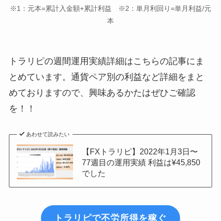
※1：元本=累計入金額+累計利益 ※2：単月利回り=単月利益/元
10月4日
¥10,417,114
本
10月11日
¥10,748,240
10月18日
¥11,547,318
トラリピの週間運用実績詳細はこちらの記事にま
とめています。通貨ペア別の利益など詳細をまと
10月25日
¥11,675,410
めておりますので、興味あるかたはぜひご確認
11月1日
¥12,049,088
を！！
11月8日
¥12,175,375
あわせて読みたい
11月15日
¥12,560,863
【FXトラリピ】2022年1月3日〜
77週目の運用実績 利益は¥45,850
11月22日
¥12,870,458
でした
11月29日
¥13,174,784
12月6日
¥14,311,250
トラリピで不労所得を稼ぐ