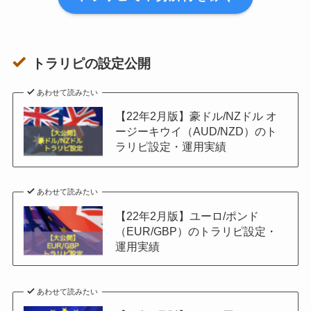
12月13日
¥15,027,504
12月20日
¥15,888,686
トラリピの設定公開
12月27日
¥16,125,269
あわせて読みたい
【22年2月版】豪ドル/NZドル オ
ージーキウイ（AUD/NZD）のト
ラリピ設定・運用実績
あわせて読みたい
【22年2月版】ユーロ/ポンド
（EUR/GBP）のトラリピ設定・
運用実績
あわせて読みたい