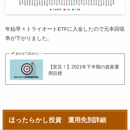
5月17日週
¥6,713,384
12月21日週
¥1,542,458
5月24日週
¥6,845,909
12月28日週
¥1,546,933
5月31日週
¥7,067,076
年始早々トライオートETFに入金したので元本回収
率が下がりました。
6月7日週
¥7,094,682
6月14日週
¥7,288,119
あわせて読みたい
【宣言！】2021年下半期の資産運
6月21日週
¥7,345,968
用目標
6月28日週
¥7,406,378
7月5日
¥7,680,901
7月12日
¥7,817,108
ほったらかし投資 運用先別詳細
7月19日
¥8,182,839