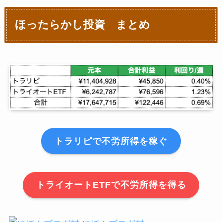
4月19日週
¥860,501
1月3日週
¥6,242,787
ほったらかし投資 まとめ
4月26日週
¥1,046,501
5月3日週
¥1,053,676
5月10日週
¥1,063,817
5月17日週
¥1,083,351
5月24日週
¥1,101,815
トラリピで不労所得を稼ぐ
5月31日週
¥1,259,558
6月7日週
¥1,270,039
トライオートETFで不労所得を得る
6月14日週
¥1,287,270
6月21日週
¥1,298,795