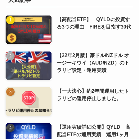
【高配当ETF】 QYLDに投資す
る3つの理由 FIREを目指す30代
【22年2月版】豪ドル/NZドル オ
ージーキウイ（AUD/NZD）のト
ラリピ設定・運用実績
【一大決心】約2年間運用したト
ラリピの運用停止しました。
【運用実績詳細公開】QYLD 高
配当ETFの運用実績 運用1ヶ月