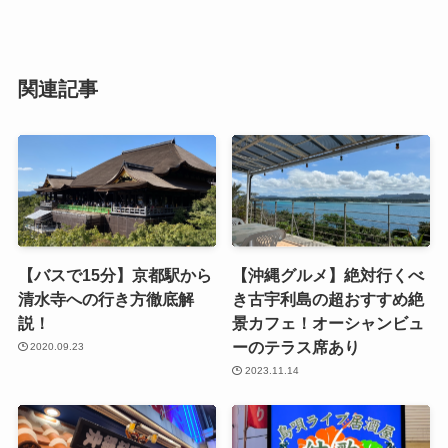
関連記事
【バスで15分】京都駅から
【沖縄グルメ】絶対行くべ
清水寺への行き方徹底解
き古宇利島の超おすすめ絶
説！
景カフェ！オーシャンビュ
ーのテラス席あり
2020.09.23
2023.11.14