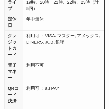
ライ
19時、20時、21時、22時、23時（計
ブ
5回）
定休
年中無休
日
クレ
利用可 ：VISA､マスター､アメックス､
ジッ
DINERS､JCB､銀聯
トカ
ード
電子
利用不可
マネ
ー
QRコ
利用可 ：au PAY
ード
決済