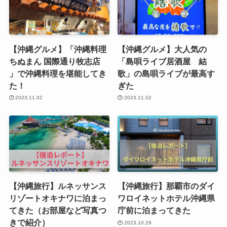
【沖縄グルメ】「沖縄料理
【沖縄グルメ】大人気の
ちぬまん 国際通り牧志店
「島唄ライブ居酒屋 結
」で沖縄料理を堪能してき
歌」の島唄ライブが最高す
た！
ぎた
2023.11.02
2023.11.02
【沖縄旅行】ルネッサンス
【沖縄旅行】那覇市のダイ
リゾートオキナワに泊まっ
ワロイネットホテル沖縄県
てきた（お部屋など写真つ
庁前に泊まってきた
きで紹介）
2023.10.29