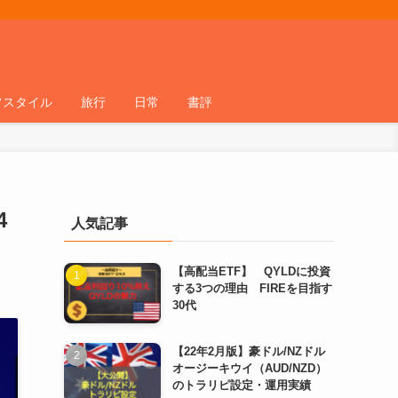
フスタイル
旅行
日常
書評
4
人気記事
【高配当ETF】 QYLDに投資
する3つの理由 FIREを目指す
30代
【22年2月版】豪ドル/NZドル
オージーキウイ（AUD/NZD）
のトラリピ設定・運用実績