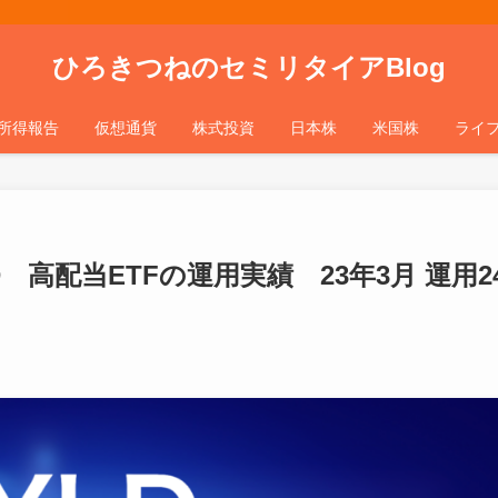
ひろきつねのセミリタイアBlog
所得報告
仮想通貨
株式投資
日本株
米国株
ライ
 高配当ETFの運用実績 23年3月 運用2