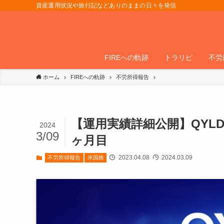
資産運用状況や旅行記などありのままの日々を発信
FIREへの軌跡
トラリピ
不労
ホーム
FIREへの軌跡
不労所得報告
【運用実績詳細公開】QYLD
2024
3/09
ヶ月目
2023.04.08
2024.03.09
不労所得報告
米国株