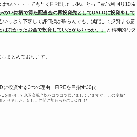
は怖い・・・でも早くFIREしたい私にとって配当利回り10%
かの17銘柄で得た配当金の再投資先としてQYLDに投資をして
思いっきり下落して評価損が膨らんでも、減配して投資する意
とはなかったお金で投資していたからいっか。」
と精神的なダ
にもまとめております。
LDに投資する3つの理由 FIREを目指す30代
IREを目指して米国高配当株をコツコツ買いましていますが、この度新た
加わりました。新しい仲間に加わったのはQYLDと…