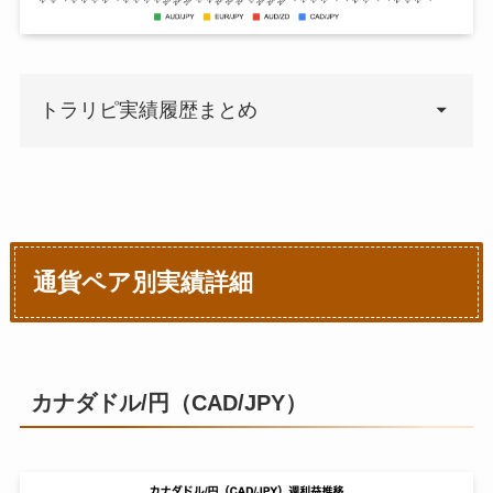
トラリピ実績履歴まとめ
週
単週利益
平均
2020年7月20日
¥0
¥0
通貨ペア別実績詳細
2020年7月27日
¥800
¥40
2020年8月3日
¥1,016
¥60
カナダドル/円（CAD/JPY）
2020年8月10日
¥3,325
¥1,2
2020年8月17日
¥5,122
¥2,0