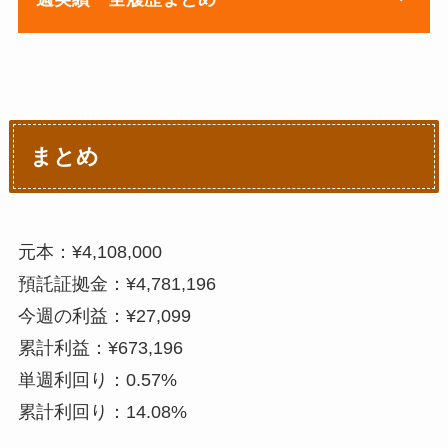
2020年12月
¥4,3
¥57,4
¥4,42
23日
51
2
21日
88
84
2
2021年2月15日
¥40,956
2020年11月
¥0
¥13,7
¥1,96
2020年12月
¥3,4
¥60,9
¥4,35
2021年2月22日
¥0
週
週利益
30日
51
4
28日
75
59
4
2021年3月1日
¥80,409
2021年4月5日
¥16,699
2020年12月
¥0
¥13,7
¥1,71
2021年1月4
¥3,6
¥64,6
¥4,30
まとめ
7日
51
9
2021年3月8日
¥30,733
日
72
31
9
2020年12月
¥0
¥13,7
¥1,52
2021年3月15日
¥0
2021年1月1
¥11,8
¥76,4
¥4,78
14日
51
8
1日
46
77
0
元本：¥4,108,000
2021年3月22日
¥60,021
2020年12月
¥0
¥13,7
¥1,37
預託証拠金：¥4,781,196
2021年1月1
¥1,11
¥77,5
¥4,56
2021年3月29日
¥4,500
21日
51
5
今週の利益：¥27,099
8日
3
90
4
累計利益：¥673,196
2021年4月5日
¥10,400
2020年12月
¥0
¥13,7
¥1,25
2021年1月2
¥8,6
¥86,2
¥4,79
単週利回り：0.57%
28日
51
0
5日
71
61
2
累計利回り：14.08%
2021年1月4
¥0
¥13,7
¥1,14
2021年2月1
¥24,
¥110,
¥5,81