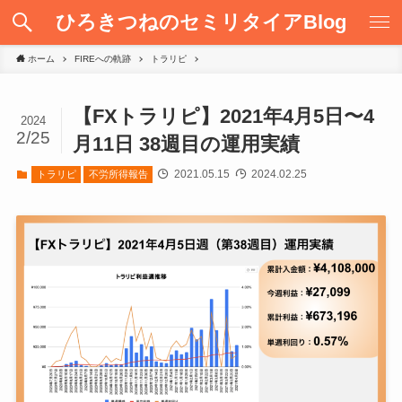
ひろきつねのセミリタイアBlog
ホーム
FIREへの軌跡
トラリピ
【FXトラリピ】2021年4月5日〜4
2024
2/25
月11日 38週目の運用実績
2021.05.15
2024.02.25
トラリピ
不労所得報告