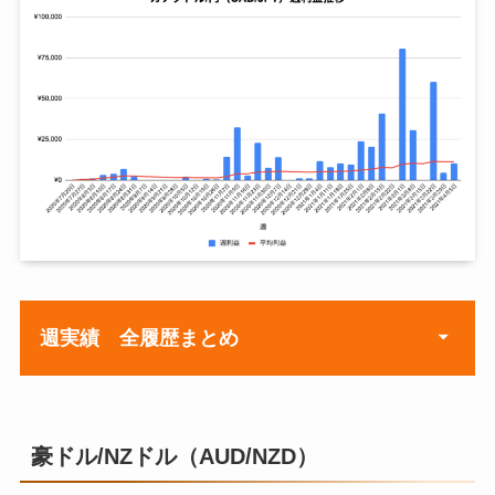
2020年8月24日
¥7,388
¥2,9
2020年8月31日
¥2,000
¥2,8
2020年9月7日
¥1,395
¥2,6
2020年9月14日
¥0
¥2,3
2020年9月21日
¥0
¥2,1
2020年9月28日
¥1,554
¥2,0
2020年10月5日
¥4,461
¥2,2
週実績 全履歴まとめ
2020年10月12日
¥1,957
¥2,2
2020年10月19日
¥3,468
¥2,3
週
週利益
豪ドル/NZドル（AUD/NZD）
2020年10月26日
¥3,113
¥2,3
2020年7月20日
¥0