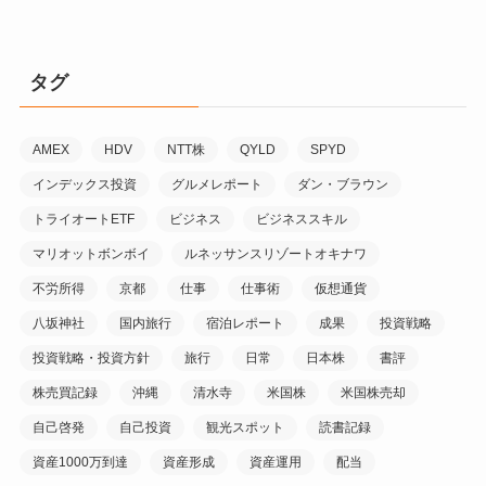
タグ
AMEX
HDV
NTT株
QYLD
SPYD
インデックス投資
グルメレポート
ダン・ブラウン
トライオートETF
ビジネス
ビジネススキル
マリオットボンボイ
ルネッサンスリゾートオキナワ
不労所得
京都
仕事
仕事術
仮想通貨
八坂神社
国内旅行
宿泊レポート
成果
投資戦略
投資戦略・投資方針
旅行
日常
日本株
書評
株売買記録
沖縄
清水寺
米国株
米国株売却
自己啓発
自己投資
観光スポット
読書記録
資産1000万到達
資産形成
資産運用
配当