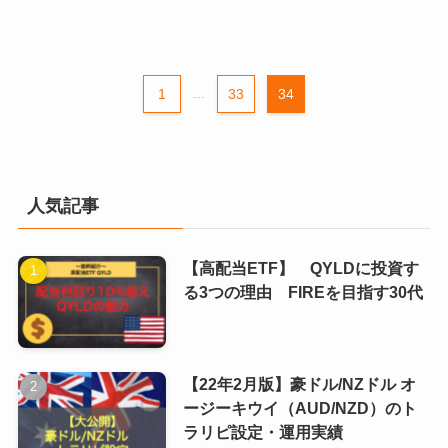
1
...
33
34
人気記事
【高配当ETF】 QYLDに投資す
る3つの理由 FIREを目指す30代
【22年2月版】豪ドル/NZドル オ
ージーキウイ（AUD/NZD）のト
ラリピ設定・運用実績