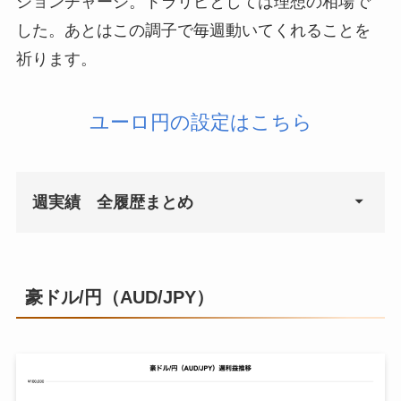
ションチャージ。トラリピとしては理想の相場で
2021年2月15日
¥40,956
した。あとはこの調子で毎週動いてくれることを
2020年12月21日
¥4,388
2021年2月22日
¥0
祈ります。
2020年12月28日
¥3,475
2021年3月1日
¥80,409
ユーロ円の設定はこちら
2021年1月4日
¥3,672
2021年3月8日
¥30,733
2021年1月11日
¥11,846
2021年3月15日
¥0
週実績 全履歴まとめ
2021年1月18日
¥1,113
2021年3月22日
¥60,021
2021年1月25日
¥8,671
2021年3月29日
¥4,500
週
週利益
2021年2月1日
¥24,202
2021年4月5日
¥10,400
豪ドル/円（AUD/JPY）
2020年10月19日
¥1,100
2021年2月8日
¥13,806
2021年4月12日
¥1,600
2020年10月26日
¥2,053
2021年2月15日
¥5,786
2021年4月19日
¥33,600