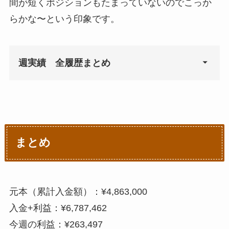
間が短くポジションもたまっていないのでこっか
らかな〜という印象です。
週実績 全履歴まとめ
週
週利益
2020年8月17日
¥1,322
まとめ
2020年8月24日
¥588
2020年8月31日
¥0
元本（累計入金額）：¥4,863,000
2020年9月7日
¥1,395
入金+利益：¥6,787,462
今週の利益：¥263,497
2020年9月14日
¥0