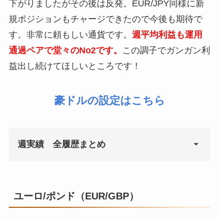
下がりましたがその後は反発。EUR/JPY同様に新
2021年1月11日
¥1,000
2021年5月3日
¥9,918
規ポジションもチャージできたので今後も期待で
2021年1月18日
¥4,198
2021年5月10日
¥6,627
す。非常に頼もしい通貨です。
週平均利益も運用
通過ペアで堂々のNo2です。
この調子でガンガン利
2021年1月25日
¥0
2021年5月17日
¥0
益出し続けてほしいところです！
2021年2月1日
¥793
2021年5月24日
¥51,686
豪ドルの設定はこちら
2021年2月8日
¥0
2021年5月31日
¥49,760
2021年2月15日
¥0
2021年6月7日
¥11,010
週実績 全履歴まとめ
2021年2月22日
¥0
2021年6月14日
¥0
2021年3月1日
¥1,000
2021年6月21日
¥4,057
週
週利益
2021年3月8日
¥3,592
2021年6月28日
¥12,757
ユーロ/ポンド（EUR/GBP）
2021年4月5日
¥16,699
2021年3月15日
¥0
2021年7月5日
¥23,396