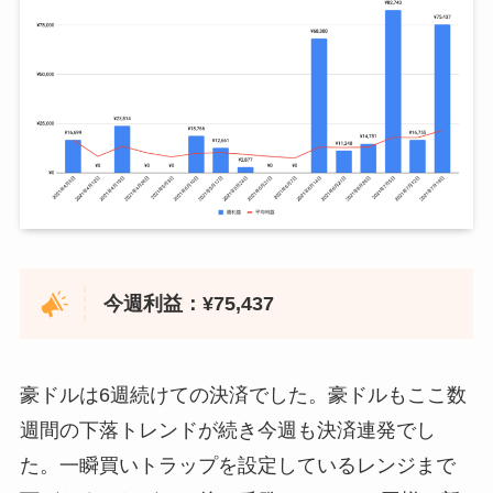
2020年11月2日
¥0
2021年2月22日
¥0
2021年4月26日
¥87,200
2020年11月9日
¥800
2021年3月1日
¥3,663
2021年5月3日
¥0
2020年11月16日
¥9,798
2021年3月8日
¥11,464
–
5月10日〜運用停止
2020年11月23日
¥0
2021年3月15日
¥0
2021年7月19日
¥19,200
2020年11月30日
¥0
2021年3月22日
¥25,143
2020年12月7日
¥0
2021年3月29日
¥15,009
今週利益：¥75,437
2020年12月14日
¥0
2021年4月5日
¥0
2020年12月21日
¥0
2021年4月12日
¥8,091
豪ドルは6週続けての決済でした。豪ドルもここ数
2020年12月28日
¥0
2021年4月19日
¥28,628
週間の下落トレンドが続き今週も決済連発でし
2021年1月4日
¥0
た。一瞬買いトラップを設定しているレンジまで
2021年4月26日
¥13,161