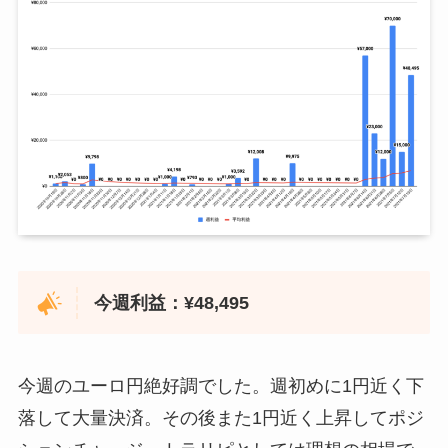
2021年5月24日
¥70,182
¥2
2020年10月12日
¥1,957
2020年12月14日
¥0
2021年5月31日
¥59,952
¥2
2020年10月19日
¥864
2020年12月21日
¥1,000
2021年6月7日
¥17,125
¥2
2020年10月26日
¥560
2020年12月28日
¥1,000
2021年6月14日
¥151,206
¥2
2020年11月2日
¥7,685
2021年1月4日
¥11,714
2021年6月21日
¥46,324
¥2
2020年11月9日
¥4,809
2021年1月11日
¥7,758
2021年6月28日
¥49,151
¥2
2020年11月16日
¥5,013
2021年1月18日
¥10,300
2021年7月5日
¥204,170
¥3
今週利益：¥48,495
2020年11月23日
¥5,519
2021年1月25日
¥9,490
2021年7月12日
¥123,471
¥3
2020年11月30日
¥5,641
2021年2月1日
¥23,938
今週のユーロ円絶好調でした。週初めに1円近く下
2021年7月19日
¥263,497
¥3
2020年12月7日
¥11,504
2021年2月8日
¥20,379
落して大量決済。その後また1円近く上昇してポジ
2020年12月14日
¥6,970