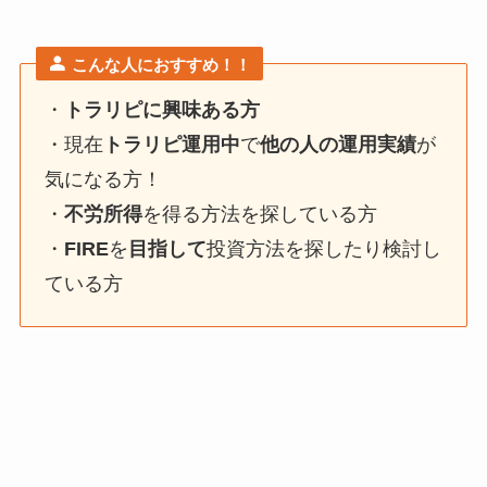
こんな人におすすめ！！
・
トラリピに興味ある方
・現在
トラリピ運用中
で
他の人の運用実績
が
気になる方！
・
不労所得
を得る方法を探している方
・
FIRE
を
目指して
投資方法を探したり検討し
ている方