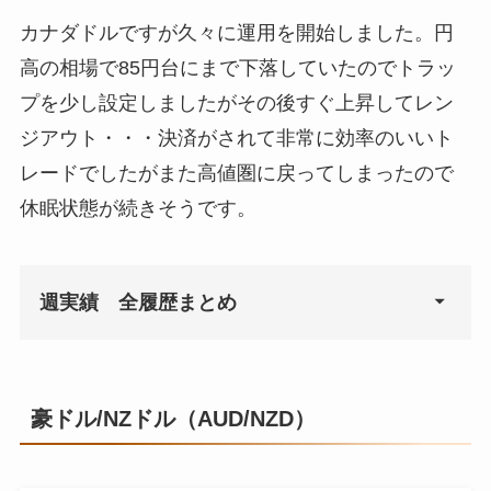
カナダドルですが久々に運用を開始しました。円
2020年11月2日
¥23,124
¥3
高の相場で85円台にまで下落していたのでトラッ
2020年11月9日
¥38,399
¥5
プを少し設定しましたがその後すぐ上昇してレン
2020年11月16日
¥17,811
¥6
ジアウト・・・決済がされて非常に効率のいいト
レードでしたがまた高値圏に戻ってしまったので
2020年11月23日
¥28,341
¥7
休眠状態が続きそうです。
2020年11月30日
¥13,158
¥7
2020年12月7日
¥25,668
¥8
週実績 全履歴まとめ
2020年12月14日
¥6,970
¥8
2020年12月21日
¥5,388
¥8
週
週利益
豪ドル/NZドル（AUD/NZD）
2020年12月28日
¥4,475
¥8
2020年7月20日
¥0
2021年1月4日
¥15,386
¥8