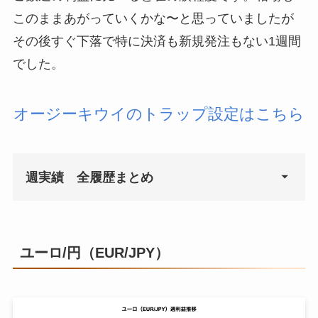
2021年3月15日
¥0
¥1
2020年10月5日
¥2,100
このままあがっていくかな〜と思っていましたが
2021年3月22日
¥97,172
¥1
その後すぐ下落で特に決済も新規発注もない1週間
2020年10月12日
¥0
でした。
2021年3月29日
¥19,509
¥1
2020年10月19日
¥800
2021年4月5日
¥27,099
¥1
オージーキウイのトラップ設定はこちら
2020年10月26日
¥500
2021年4月12日
¥9,691
¥1
2020年11月2日
¥14,277
2021年4月19日
¥96,017
¥1
週実績 全履歴まとめ
2020年11月9日
¥32,184
2021年4月26日
¥100,361
¥2
2020年11月16日
¥3,000
2021年5月3日
¥9,918
¥2
週
週利益
2020年11月23日
¥22,822
ユーロ/円（EUR/JPY）
2021年5月10日
¥34,514
¥2
2020年9月28日
¥835
2020年11月30日
¥7,517
2021年5月17日
¥15,687
¥2
2020年10月5日
¥1,739
2020年12月7日
¥14,164