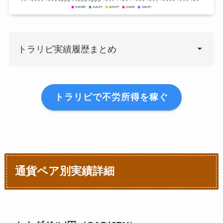
トラリピ実績履歴まとめ
週
単週利益
平
トラリピで不労所得を稼ぐ
2020年7月20日
¥0
2020年7月27日
¥800
¥
2020年8月3日
¥1,016
¥
通貨ペア別実績詳細
2020年8月10日
¥3,325
¥1
2020年8月17日
¥5,122
¥2