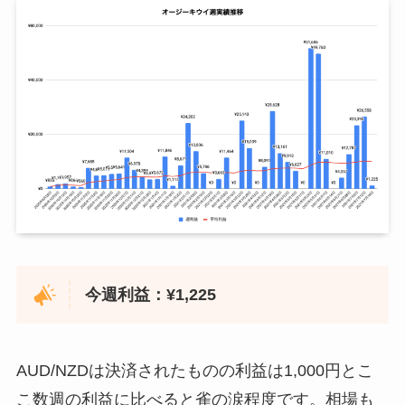
2020年7月27日
¥800
2021年1月11日
¥20,604
¥9
2020年8月3日
¥1,016
2021年1月18日
¥15,611
¥9
2020年8月10日
¥3,325
2021年1月25日
¥18,161
¥9
2020年8月17日
¥3,800
2021年2月1日
¥48,933
¥1
2020年8月24日
¥6,800
2021年2月8日
¥34,185
¥1
2020年8月31日
¥2,000
2021年2月15日
¥46,742
¥1
2020年9月7日
¥0
2021年2月22日
¥0
¥1
今週利益：¥1,225
2020年9月14日
¥0
2021年3月1日
¥85,072
¥1
2020年9月21日
¥0
AUD/NZDは決済されたものの利益は1,000円とこ
2021年3月8日
¥45,789
¥1
2020年9月28日
¥0
こ数週の利益に比べると雀の涙程度です。相場も