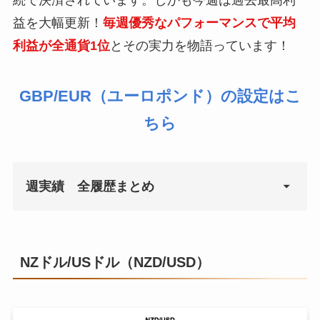
益を大幅更新！
毎週優秀なパフォーマンスで平均
2021年6月21日
¥11,248
2021年5月31日
¥0
利益が全通貨1位
とその実力を物語っています！
2021年6月28日
¥14,781
2021年6月7日
¥0
GBP/EUR（ユーロポンド）の設定はこ
2021年7月5日
¥82,743
2021年6月14日
¥57,000
ちら
2021年7月12日
¥16,755
2021年6月21日
¥23,000
2021年7月19日
¥75,437
2021年6月28日
¥12,000
週実績 全履歴まとめ
2021年7月5日
¥70,000
2021年7月12日
¥15,000
週
週利益
NZドル/USドル（NZD/USD）
2021年7月19日
¥48,495
2021年5月10日
9,121
2021年5月17日
¥3,026