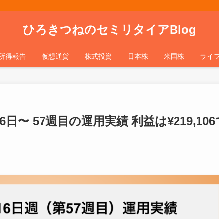
ひろきつねのセミリタイアBlog
所得報告
仮想通貨
株式投資
日本株
米国株
ライ
6日〜 57週目の運用実績 利益は¥219,106