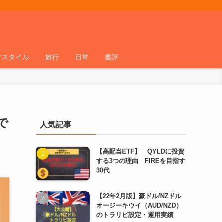
フスタイル
旅行
日常
書評
で
人気記事
【高配当ETF】 QYLDに投資
する3つの理由 FIREを目指す
30代
【22年2月版】豪ドル/NZドル
オージーキウイ（AUD/NZD）
のトラリピ設定・運用実績