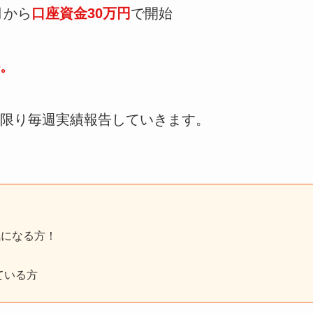
月から
口座資金30万円
で開始
。
限り毎週実績報告していきます。
気になる方！
ている方