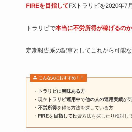
FIREを目指して
FXトラリピを2020年7
トラリピで
本当に不労所得が稼げるのか
定期報告系の記事としてこれから可能な
こんな人におすすめ！！
・
トラリピに興味ある方
・現在
トラリピ運用中
で
他の人の運用実績
が
・
不労所得
を得る方法を探している方
・
FIRE
を
目指して
投資方法を探したり検討し