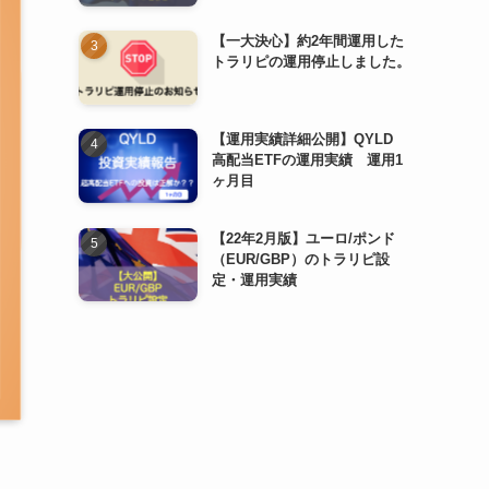
【一大決心】約2年間運用した
トラリピの運用停止しました。
【運用実績詳細公開】QYLD
高配当ETFの運用実績 運用1
ヶ月目
【22年2月版】ユーロ/ポンド
（EUR/GBP）のトラリピ設
定・運用実績