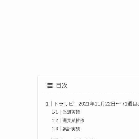
目次
トラリピ：2021年11月22日〜 71週
当週実績
週実績推移
累計実績