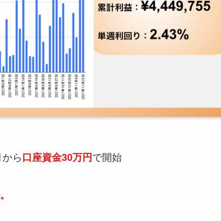
月から
口座資金30万円
で開始
。