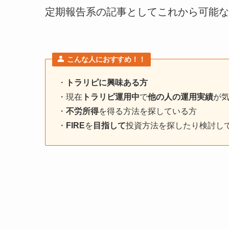
定期報告系の記事としてこれから可能な
こんな人におすすめ！！
・
トラリピに興味ある方
・現在
トラリピ運用中
で
他の人の運用実績
が
・
不労所得
を得る方法を探している方
・
FIRE
を
目指して
投資方法を探したり検討し