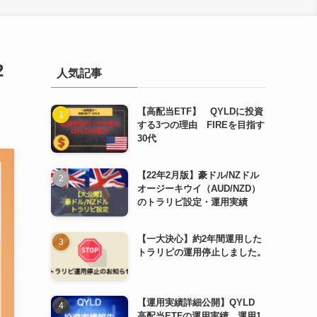
2
人気記事
【高配当ETF】 QYLDに投資
する3つの理由 FIREを目指す
30代
【22年2月版】豪ドル/NZドル
オージーキウイ（AUD/NZD）
のトラリピ設定・運用実績
【一大決心】約2年間運用した
トラリピの運用停止しました。
【運用実績詳細公開】QYLD
高配当ETFの運用実績 運用1