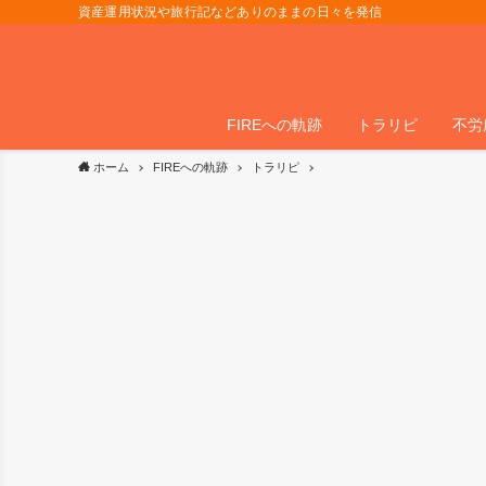
資産運用状況や旅行記などありのままの日々を発信
FIREへの軌跡
トラリピ
不労
ホーム
FIREへの軌跡
トラリピ