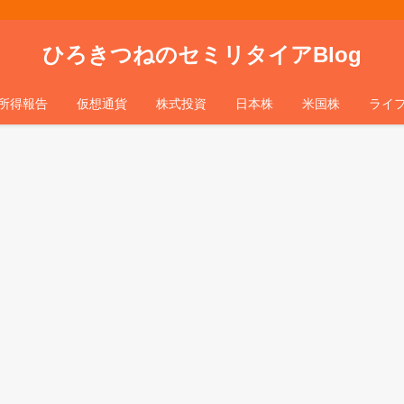
ひろきつねのセミリタイアBlog
所得報告
仮想通貨
株式投資
日本株
米国株
ライ