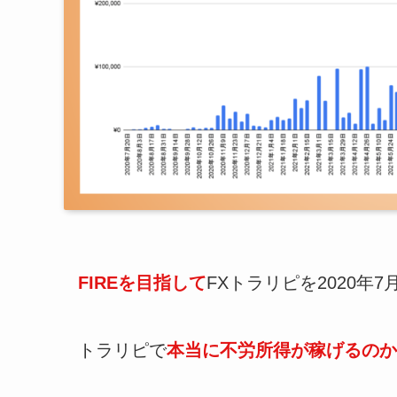
FIREを目指して
FXトラリピを2020年7
トラリピで
本当に不労所得が稼げるのか